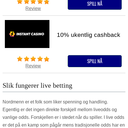
SPILL NÅ
Review
10% ukentlig cashback
SPILL NÅ
Review
Slik fungerer live betting
Nordmenn er et folk som liker spenning og handling.
Egentlig er det ingen direkte forskjell mellom liveodds og
vanlige odds. Forskjellen er i stedet når du spiller. I live odds
er det på en kamp som pågår mens tradisjonelle odds har en