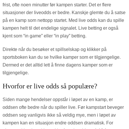
frist, ofte noen minutter før kampen starter. Det er flere
situasjoner der liveodds er bedre. Kanskje glemte du å satse
på en kamp som nettopp startet. Med live odds kan du spille
kampen helt til det endelige signalet. Live betting er også
kjent som “in game” eller “in play” betting.
Direkte når du besøker et spillselskap og klikker på
sportsboken kan du se hvilke kamper som er tilgjengelige.
Dermed er det alltid lett å finne dagens kamper som er
tilgjengelige.
Hvorfor er live odds så populære?
Siden mange hendelser oppstår i løpet av en kamp, er
oddsen ofte bedre når du spiller live. Før kampstart beveger
oddsen seg vanligvis ikke så veldig mye, men i løpet av
kampen kan en situasjon endre oddsen dramatisk. For