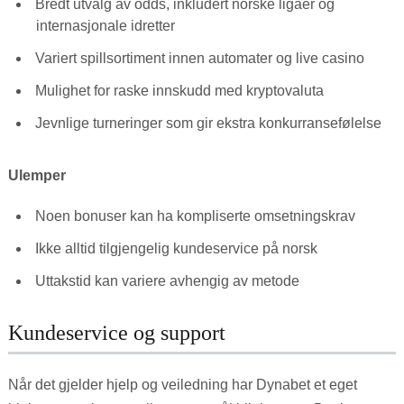
Bredt utvalg av odds, inkludert norske ligaer og
internasjonale idretter
Variert spillsortiment innen automater og live casino
Mulighet for raske innskudd med kryptovaluta
Jevnlige turneringer som gir ekstra konkurransefølelse
Ulemper
Noen bonuser kan ha kompliserte omsetningskrav
Ikke alltid tilgjengelig kundeservice på norsk
Uttakstid kan variere avhengig av metode
Kundeservice og support
Når det gjelder hjelp og veiledning har Dynabet et eget