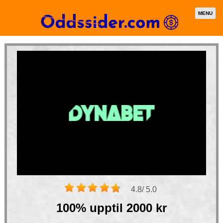
MENU
4.8
/ 5.0
100% upptil 2000 kr