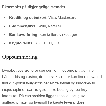
Eksempler på tilgjengelige metoder
Kreditt- og debetkort
: Visa, Mastercard
E-lommebøker
: Skrill, Neteller
Bankoverføring
: Kan ta flere virkedager
Kryptovaluta
: BTC, ETH, LTC
Oppsummering
Dynabet posisjonerer seg som en moderne plattform for
både odds og casino, der norske spillere kan finne et variert
tilbud. Sportsutvalget favner alt fra fotball og ishockey til
nisjedisipliner, samtidig som live betting byr på høy
intensitet. På casinosiden ligger et solid utvalg av
spilleautomater og livespill fra kjente leverandører.