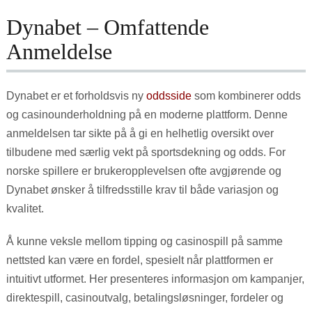
Dynabet – Omfattende
Anmeldelse
Dynabet er et forholdsvis ny
oddsside
som kombinerer odds
og casinounderholdning på en moderne plattform. Denne
anmeldelsen tar sikte på å gi en helhetlig oversikt over
tilbudene med særlig vekt på sportsdekning og odds. For
norske spillere er brukeropplevelsen ofte avgjørende og
Dynabet ønsker å tilfredsstille krav til både variasjon og
kvalitet.
Å kunne veksle mellom tipping og casinospill på samme
nettsted kan være en fordel, spesielt når plattformen er
intuitivt utformet. Her presenteres informasjon om kampanjer,
direktespill, casinoutvalg, betalingsløsninger, fordeler og